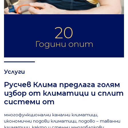
20
Години опит
Услуги
Русчев Клима предлага голям
избор от климатици и сплит
системи от
многофункционални канални климатици,
икономични подови климатици, подово – таванни
климатици, както и стенни многоблокови