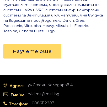
мултисплит системи, многозонални климатични
системи – VRV и VRF, системи чилър, централни
системи за вентилация и климатизация на въздуха
на водещите производители Daikin, Gree,
Panasonic, Mitsubishi Heavy, Mitsubishi Electric,
Toshiba, General Fujitsu и др
Научете оше
ул.Стоян Коледаров 4
Адрес:
rvklima@mail.bg
Емайл:
0886112283
Телефон: