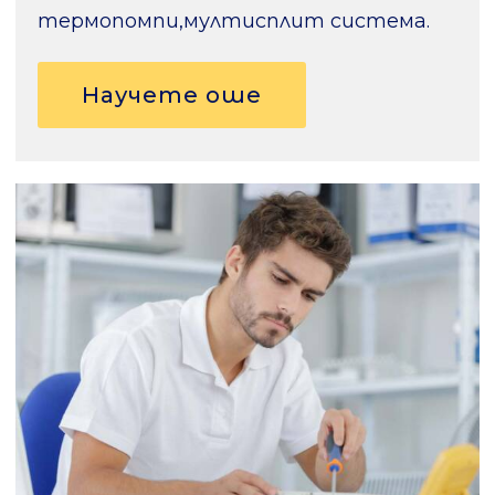
термопомпи,мултисплит система.
Научете оше