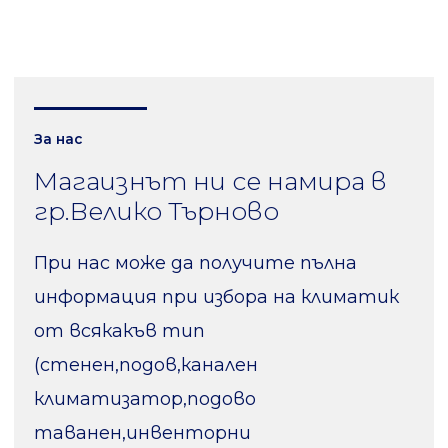
За нас
Магаизнът ни се намира в
гр.Велико Търново
При нас може да получите пълна
информация при избора на климатик
от всякакъв тип
(стенен,подов,канален
климатизатор,подово
таванен,инвенторни